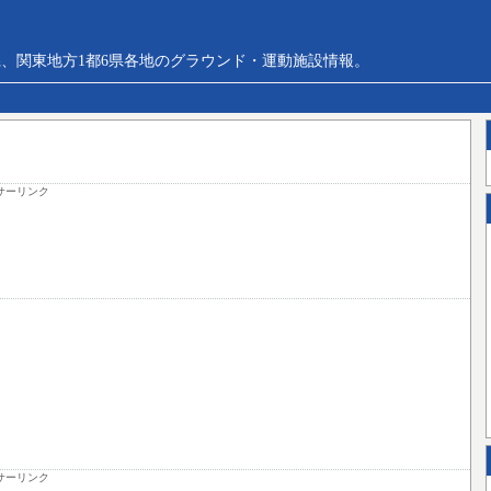
、関東地方1都6県各地のグラウンド・運動施設情報。
サーリンク
サーリンク