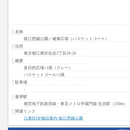
名称
猿江恩賜公園／健康広場（バスケットコート）
住所
東京都江東区住吉2丁目28-26
概要
多目的広場×1面（クレー）
バスケットゴール×2基
駐車場
-
最寄駅
都営地下鉄新宿線・東京メトロ半蔵門線 住吉駅（250m）
関連リンク
江東区HP施設案内 猿江恩賜公園