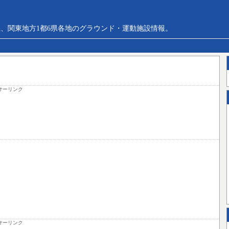
、関東地方1都6県各地のグラウンド・運動施設情報。
サーリンク
サーリンク