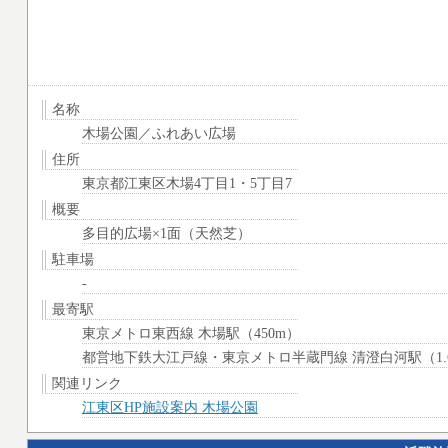
名称
木場公園／ふれあい広場
住所
東京都江東区木場4丁目1・5丁目7
概要
多目的広場×1面（天然芝）
駐車場
-
最寄駅
東京メトロ東西線 木場駅（450m）
都営地下鉄大江戸線・東京メトロ半蔵門線 清澄白河駅（1.6
関連リンク
江東区HP施設案内 木場公園