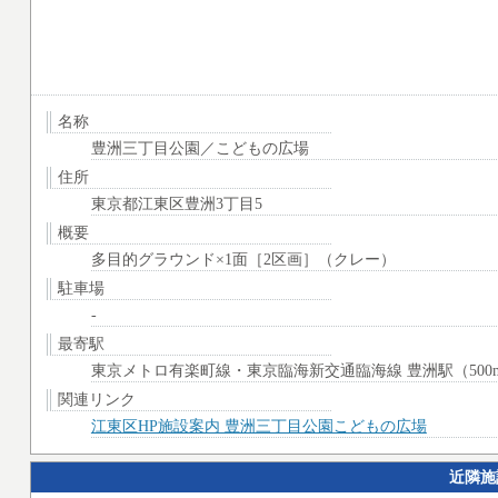
名称
豊洲三丁目公園／こどもの広場
住所
東京都江東区豊洲3丁目5
概要
多目的グラウンド×1面［2区画］（クレー）
駐車場
-
最寄駅
東京メトロ有楽町線・東京臨海新交通臨海線 豊洲駅（500
関連リンク
江東区HP施設案内 豊洲三丁目公園こどもの広場
近隣施