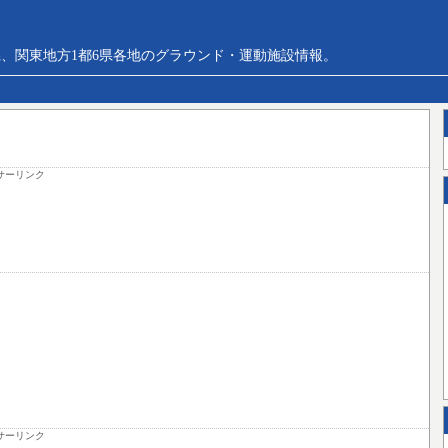
、関東地方1都6県各地のグラウンド・運動施設情報。
サーリンク
サーリンク