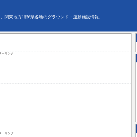
、関東地方1都6県各地のグラウンド・運動施設情報。
サーリンク
サーリンク