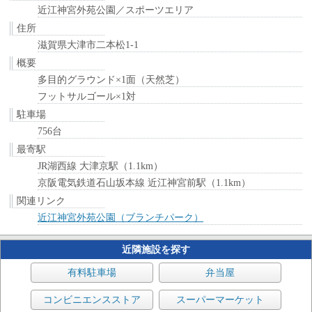
近江神宮外苑公園／スポーツエリア
住所
滋賀県大津市二本松1-1
概要
多目的グラウンド×1面（天然芝）
フットサルゴール×1対
駐車場
756台
最寄駅
JR湖西線 大津京駅（1.1km）
京阪電気鉄道石山坂本線 近江神宮前駅（1.1km）
関連リンク
近江神宮外苑公園（ブランチパーク）
近隣施設を探す
有料駐車場
弁当屋
コンビニエンスストア
スーパーマーケット