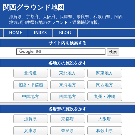
関西グラウンド地図
滋賀県、京都府、大阪府、兵庫県、奈良県、和歌山県、関西
地方2府4件県各地のグラウンド・運動施設情報。
HOME
INDEX
BLOG
サイト内を検索する
各地方の施設を探す
北海道
東北地方
関東地方
北陸・甲信越
東海地方
関西地方
中国地方
四国地方
九州・沖縄
各府県の施設を探す
滋賀県
京都府
大阪府
兵庫県
奈良県
和歌山県