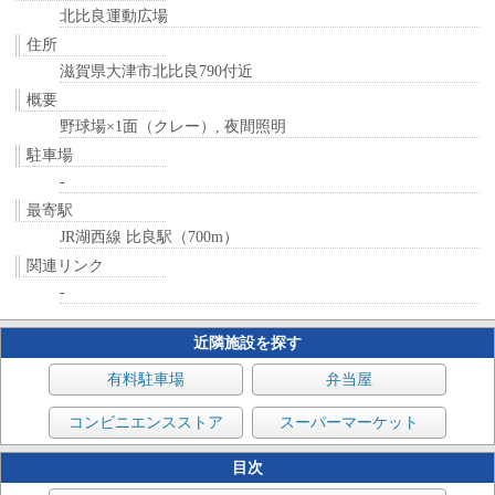
北比良運動広場
住所
滋賀県大津市北比良790付近
概要
野球場×1面（クレー）, 夜間照明
駐車場
-
最寄駅
JR湖西線 比良駅（700m）
関連リンク
-
近隣施設を探す
有料駐車場
弁当屋
コンビニエンスストア
スーパーマーケット
目次