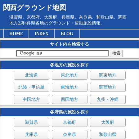
関西グラウンド地図
滋賀県、京都府、大阪府、兵庫県、奈良県、和歌山県、関西
地方2府4件県各地のグラウンド・運動施設情報。
HOME
INDEX
BLOG
サイト内を検索する
各地方の施設を探す
北海道
東北地方
関東地方
北陸・甲信越
東海地方
関西地方
中国地方
四国地方
九州・沖縄
各府県の施設を探す
滋賀県
京都府
大阪府
兵庫県
奈良県
和歌山県