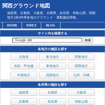
関西グラウンド地図
滋賀県、京都府、大阪府、兵庫県、奈良県、和歌山県、関西
地方2府4件県各地のグラウンド・運動施設情報。
HOME
INDEX
BLOG
サイト内を検索する
各地方の施設を探す
北海道
東北地方
関東地方
北陸・甲信越
東海地方
関西地方
中国地方
四国地方
九州・沖縄
各府県の施設を探す
滋賀県
京都府
大阪府
兵庫県
奈良県
和歌山県