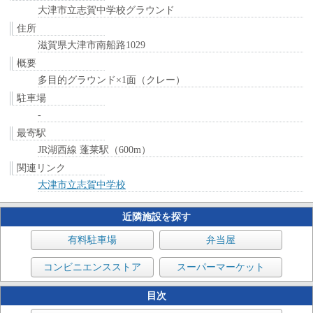
大津市立志賀中学校グラウンド
住所
滋賀県大津市南船路1029
概要
多目的グラウンド×1面（クレー）
駐車場
-
最寄駅
JR湖西線 蓬莱駅（600m）
関連リンク
大津市立志賀中学校
近隣施設を探す
有料駐車場
弁当屋
コンビニエンスストア
スーパーマーケット
目次