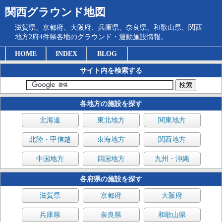
関西グラウンド地図
滋賀県、京都府、大阪府、兵庫県、奈良県、和歌山県、関西
地方2府4件県各地のグラウンド・運動施設情報。
HOME
INDEX
BLOG
サイト内を検索する
各地方の施設を探す
北海道
東北地方
関東地方
北陸・甲信越
東海地方
関西地方
中国地方
四国地方
九州・沖縄
各府県の施設を探す
滋賀県
京都府
大阪府
兵庫県
奈良県
和歌山県