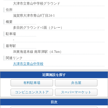
大津市立青山中学校グラウンド
住所
滋賀県大津市青山8丁目24-1
概要
多目的グラウンド×1面（クレー）
駐車場
-
最寄駅
JR東海道本線 南草津駅（4.7km）
関連リンク
大津市立青山中学校
近隣施設を探す
有料駐車場
弁当屋
コンビニエンスストア
スーパーマーケット
目次