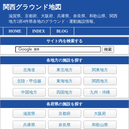
関西グラウンド地図
滋賀県、京都府、大阪府、兵庫県、奈良県、和歌山県、関西
地方2府4件県各地のグラウンド・運動施設情報。
HOME
INDEX
BLOG
サイト内を検索する
各地方の施設を探す
北海道
東北地方
関東地方
北陸・甲信越
東海地方
関西地方
中国地方
四国地方
九州・沖縄
各府県の施設を探す
滋賀県
京都府
大阪府
兵庫県
奈良県
和歌山県