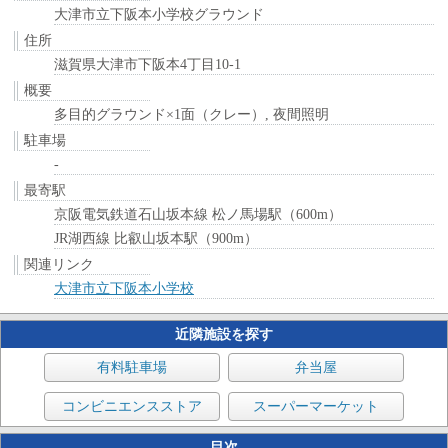
大津市立下阪本小学校グラウンド
住所
滋賀県大津市下阪本4丁目10-1
概要
多目的グラウンド×1面（クレー）, 夜間照明
駐車場
-
最寄駅
京阪電気鉄道石山坂本線 松ノ馬場駅（600m）
JR湖西線 比叡山坂本駅（900m）
関連リンク
大津市立下阪本小学校
近隣施設を探す
有料駐車場
弁当屋
コンビニエンスストア
スーパーマーケット
目次