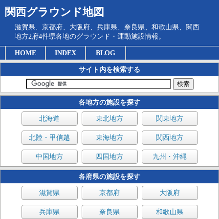
関西グラウンド地図
滋賀県、京都府、大阪府、兵庫県、奈良県、和歌山県、関西
地方2府4件県各地のグラウンド・運動施設情報。
HOME
INDEX
BLOG
サイト内を検索する
各地方の施設を探す
北海道
東北地方
関東地方
北陸・甲信越
東海地方
関西地方
中国地方
四国地方
九州・沖縄
各府県の施設を探す
滋賀県
京都府
大阪府
兵庫県
奈良県
和歌山県