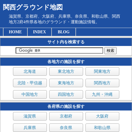
関西グラウンド地図
滋賀県、京都府、大阪府、兵庫県、奈良県、和歌山県、関西
地方2府4件県各地のグラウンド・運動施設情報。
HOME
INDEX
BLOG
サイト内を検索する
各地方の施設を探す
北海道
東北地方
関東地方
北陸・甲信越
東海地方
関西地方
中国地方
四国地方
九州・沖縄
各府県の施設を探す
滋賀県
京都府
大阪府
兵庫県
奈良県
和歌山県