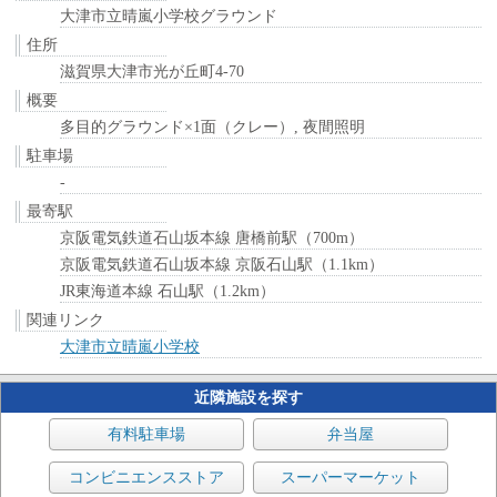
大津市立晴嵐小学校グラウンド
住所
滋賀県大津市光が丘町4-70
概要
多目的グラウンド×1面（クレー）, 夜間照明
駐車場
-
最寄駅
京阪電気鉄道石山坂本線 唐橋前駅（700m）
京阪電気鉄道石山坂本線 京阪石山駅（1.1km）
JR東海道本線 石山駅（1.2km）
関連リンク
大津市立晴嵐小学校
近隣施設を探す
有料駐車場
弁当屋
コンビニエンスストア
スーパーマーケット