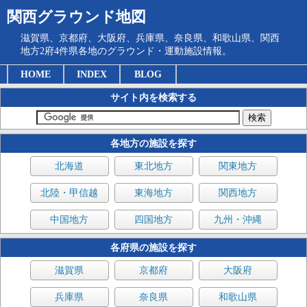
関西グラウンド地図
滋賀県、京都府、大阪府、兵庫県、奈良県、和歌山県、関西
地方2府4件県各地のグラウンド・運動施設情報。
HOME
INDEX
BLOG
サイト内を検索する
各地方の施設を探す
北海道
東北地方
関東地方
北陸・甲信越
東海地方
関西地方
中国地方
四国地方
九州・沖縄
各府県の施設を探す
滋賀県
京都府
大阪府
兵庫県
奈良県
和歌山県