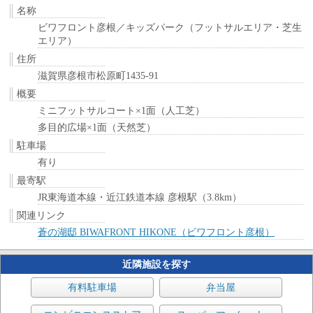
名称
ビワフロント彦根／キッズパーク（フットサルエリア・芝生
エリア）
住所
滋賀県彦根市松原町1435-91
概要
ミニフットサルコート×1面（人工芝）
多目的広場×1面（天然芝）
駐車場
有り
最寄駅
JR東海道本線・近江鉄道本線 彦根駅（3.8km）
関連リンク
蒼の湖邸 BIWAFRONT HIKONE（ビワフロント彦根）
近隣施設を探す
有料駐車場
弁当屋