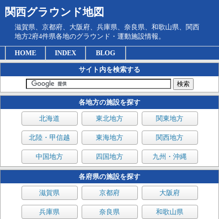
関西グラウンド地図
滋賀県、京都府、大阪府、兵庫県、奈良県、和歌山県、関西
地方2府4件県各地のグラウンド・運動施設情報。
HOME
INDEX
BLOG
サイト内を検索する
各地方の施設を探す
北海道
東北地方
関東地方
北陸・甲信越
東海地方
関西地方
中国地方
四国地方
九州・沖縄
各府県の施設を探す
滋賀県
京都府
大阪府
兵庫県
奈良県
和歌山県