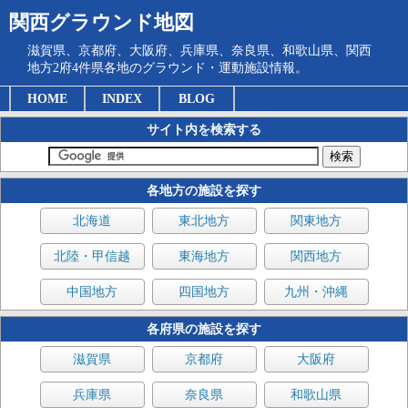
関西グラウンド地図
滋賀県、京都府、大阪府、兵庫県、奈良県、和歌山県、関西
地方2府4件県各地のグラウンド・運動施設情報。
HOME
INDEX
BLOG
サイト内を検索する
各地方の施設を探す
北海道
東北地方
関東地方
北陸・甲信越
東海地方
関西地方
中国地方
四国地方
九州・沖縄
各府県の施設を探す
滋賀県
京都府
大阪府
兵庫県
奈良県
和歌山県