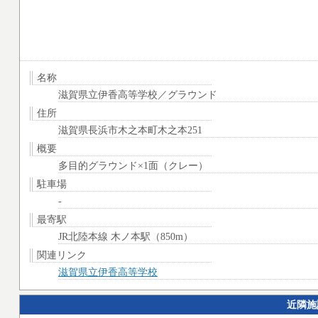
名称
滋賀県立伊香高等学校／グラウンド
住所
滋賀県長浜市木之本町木之本251
概要
多目的グラウンド×1面（クレー）
駐車場
-
最寄駅
JR北陸本線 木ノ本駅（850m）
関連リンク
滋賀県立伊香高等学校
近隣施