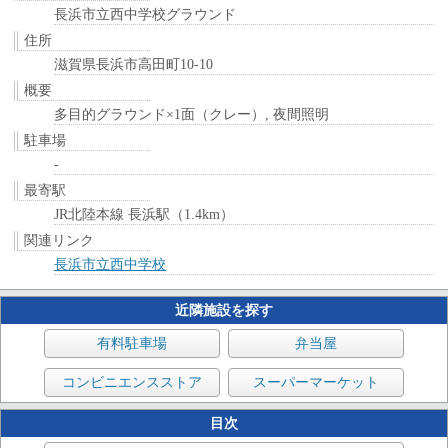
長浜市立西中学校グラウンド
住所
滋賀県長浜市高田町10-10
概要
多目的グラウンド×1面（クレー）, 夜間照明
駐車場
-
最寄駅
JR北陸本線 長浜駅（1.4km）
関連リンク
長浜市立西中学校
近隣施設を探す
有料駐車場
弁当屋
コンビニエンスストア
スーパーマーケット
目次