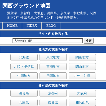
関西グラウンド地図
滋賀県、京都府、大阪府、兵庫県、奈良県、和歌山県、関西
地方2府4件県各地のグラウンド・運動施設情報。
HOME
INDEX
BLOG
サイト内を検索する
各地方の施設を探す
北海道
東北地方
関東地方
北陸・甲信越
東海地方
関西地方
中国地方
四国地方
九州・沖縄
各府県の施設を探す
滋賀県
京都府
大阪府
兵庫県
奈良県
和歌山県