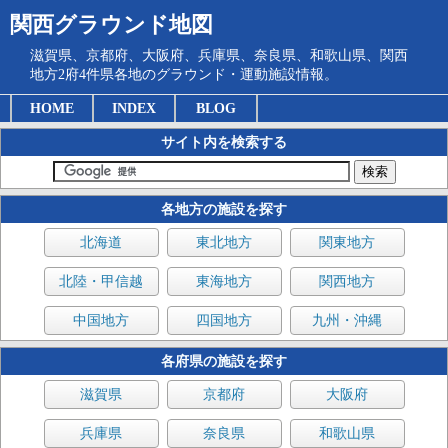
関西グラウンド地図
滋賀県、京都府、大阪府、兵庫県、奈良県、和歌山県、関西
地方2府4件県各地のグラウンド・運動施設情報。
HOME
INDEX
BLOG
サイト内を検索する
各地方の施設を探す
北海道
東北地方
関東地方
北陸・甲信越
東海地方
関西地方
中国地方
四国地方
九州・沖縄
各府県の施設を探す
滋賀県
京都府
大阪府
兵庫県
奈良県
和歌山県