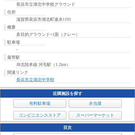
長浜市立湖北中学校グラウンド
住所
滋賀県長浜市湖北町速水1191
概要
多目的グラウンド×1面（クレー）
駐車場
-
最寄駅
JR北陸本線 河毛駅（1.2km）
関連リンク
長浜市立湖北中学校
近隣施設を探す
有料駐車場
弁当屋
コンビニエンスストア
スーパーマーケット
目次