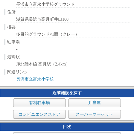
長浜市立富永小学校グラウンド
住所
滋賀県長浜市高月町井口160
概要
多目的グラウンド×1面（クレー）
駐車場
-
最寄駅
JR北陸本線 高月駅（2.4km）
関連リンク
長浜市立富永小学校
近隣施設を探す
有料駐車場
弁当屋
コンビニエンスストア
スーパーマーケット
目次