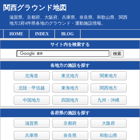
関西グラウンド地図
滋賀県、京都府、大阪府、兵庫県、奈良県、和歌山県、関西
地方2府4件県各地のグラウンド・運動施設情報。
HOME
INDEX
BLOG
サイト内を検索する
各地方の施設を探す
北海道
東北地方
関東地方
北陸・甲信越
東海地方
関西地方
中国地方
四国地方
九州・沖縄
各府県の施設を探す
滋賀県
京都府
大阪府
兵庫県
奈良県
和歌山県