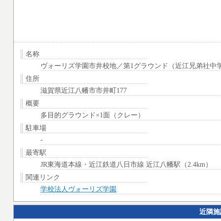
名称
ヴォーリズ学園市井校地／第1グラウンド（近江兄弟社中
住所
滋賀県近江八幡市市井町177
概要
多目的グラウンド×1面（クレー）
駐車場
-
最寄駅
JR東海道本線・近江鉄道八日市線 近江八幡駅（2.4km）
関連リンク
学校法人ヴォーリズ学園
近隣施