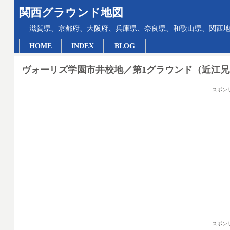
関西グラウンド地図
滋賀県、京都府、大阪府、兵庫県、奈良県、和歌山県、関西地
HOME
INDEX
BLOG
ヴォーリズ学園市井校地／第1グラウンド（近江
スポン
スポン