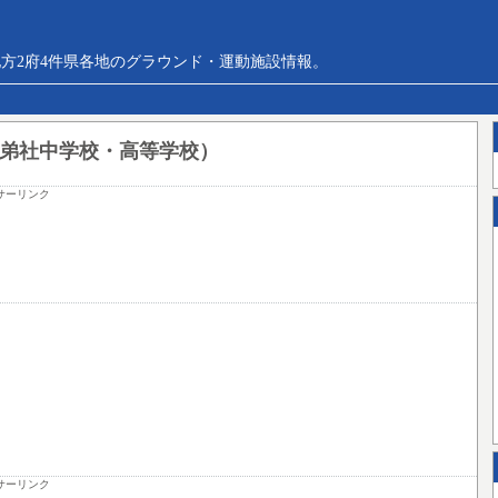
方2府4件県各地のグラウンド・運動施設情報。
兄弟社中学校・高等学校）
サーリンク
サーリンク