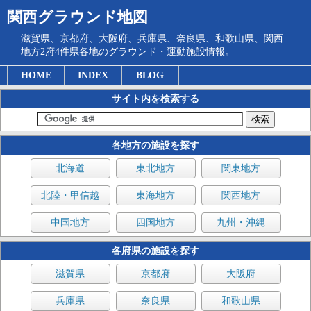
関西グラウンド地図
滋賀県、京都府、大阪府、兵庫県、奈良県、和歌山県、関西
地方2府4件県各地のグラウンド・運動施設情報。
HOME
INDEX
BLOG
サイト内を検索する
各地方の施設を探す
北海道
東北地方
関東地方
北陸・甲信越
東海地方
関西地方
中国地方
四国地方
九州・沖縄
各府県の施設を探す
滋賀県
京都府
大阪府
兵庫県
奈良県
和歌山県