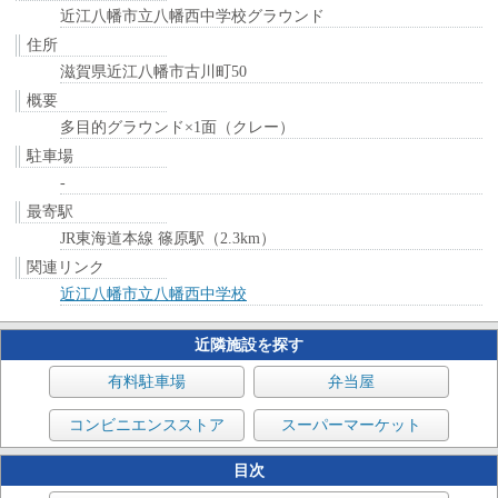
近江八幡市立八幡西中学校グラウンド
住所
滋賀県近江八幡市古川町50
概要
多目的グラウンド×1面（クレー）
駐車場
-
最寄駅
JR東海道本線 篠原駅（2.3km）
関連リンク
近江八幡市立八幡西中学校
近隣施設を探す
有料駐車場
弁当屋
コンビニエンスストア
スーパーマーケット
目次