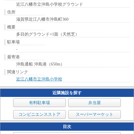
近江八幡市立沖島小学校グラウンド
住所
滋賀県近江八幡市沖島町360
概要
多目的グラウンド×1面（天然芝）
駐車場
-
最寄港
沖島通船 沖島港（650m）
関連リンク
近江八幡市立沖島小学校
近隣施設を探す
有料駐車場
弁当屋
コンビニエンスストア
スーパーマーケット
目次