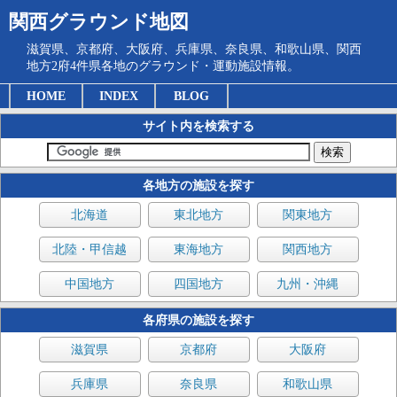
関西グラウンド地図
滋賀県、京都府、大阪府、兵庫県、奈良県、和歌山県、関西
地方2府4件県各地のグラウンド・運動施設情報。
HOME
INDEX
BLOG
サイト内を検索する
各地方の施設を探す
北海道
東北地方
関東地方
北陸・甲信越
東海地方
関西地方
中国地方
四国地方
九州・沖縄
各府県の施設を探す
滋賀県
京都府
大阪府
兵庫県
奈良県
和歌山県