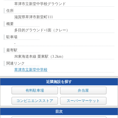
草津市立新堂中学校グラウンド
住所
滋賀県草津市新堂町111
概要
多目的グラウンド×1面（クレー）
駐車場
-
最寄駅
JR東海道本線 栗東駅（3.2km）
関連リンク
草津市立新堂中学校
近隣施設を探す
有料駐車場
弁当屋
コンビニエンスストア
スーパーマーケット
目次