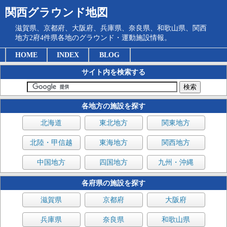
関西グラウンド地図
滋賀県、京都府、大阪府、兵庫県、奈良県、和歌山県、関西
地方2府4件県各地のグラウンド・運動施設情報。
HOME
INDEX
BLOG
サイト内を検索する
各地方の施設を探す
北海道
東北地方
関東地方
北陸・甲信越
東海地方
関西地方
中国地方
四国地方
九州・沖縄
各府県の施設を探す
滋賀県
京都府
大阪府
兵庫県
奈良県
和歌山県