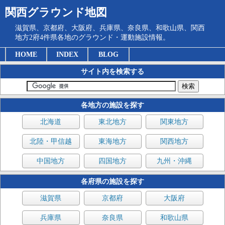
関西グラウンド地図
滋賀県、京都府、大阪府、兵庫県、奈良県、和歌山県、関西
地方2府4件県各地のグラウンド・運動施設情報。
HOME
INDEX
BLOG
サイト内を検索する
各地方の施設を探す
北海道
東北地方
関東地方
北陸・甲信越
東海地方
関西地方
中国地方
四国地方
九州・沖縄
各府県の施設を探す
滋賀県
京都府
大阪府
兵庫県
奈良県
和歌山県