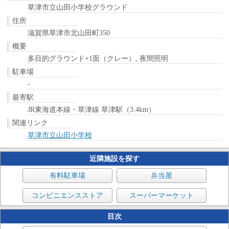
草津市立山田小学校グラウンド
住所
滋賀県草津市北山田町350
概要
多目的グラウンド×1面（クレー）, 夜間照明
駐車場
-
最寄駅
JR東海道本線・草津線 草津駅（3.4km）
関連リンク
草津市立山田小学校
近隣施設を探す
有料駐車場
弁当屋
コンビニエンスストア
スーパーマーケット
目次