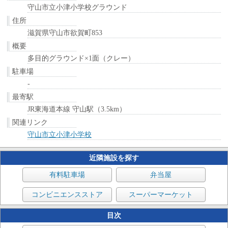
守山市立小津小学校グラウンド
住所
滋賀県守山市欲賀町853
概要
多目的グラウンド×1面（クレー）
駐車場
-
最寄駅
JR東海道本線 守山駅（3.5km）
関連リンク
守山市立小津小学校
近隣施設を探す
有料駐車場
弁当屋
コンビニエンスストア
スーパーマーケット
目次