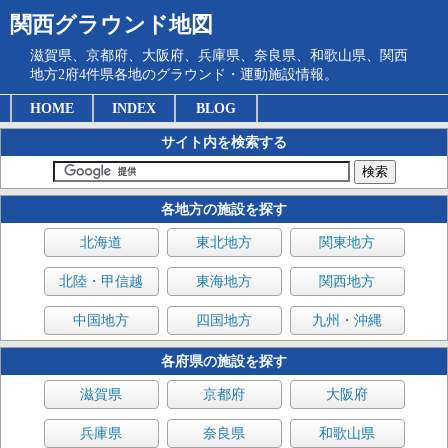
関西グラウンド地図
滋賀県、京都府、大阪府、兵庫県、奈良県、和歌山県、関西
地方2府4件県各地のグラウンド・運動施設情報。
HOME
INDEX
BLOG
サイト内を検索する
各地方の施設を探す
北海道
東北地方
関東地方
北陸・甲信越
東海地方
関西地方
中国地方
四国地方
九州・沖縄
各府県の施設を探す
滋賀県
京都府
大阪府
兵庫県
奈良県
和歌山県