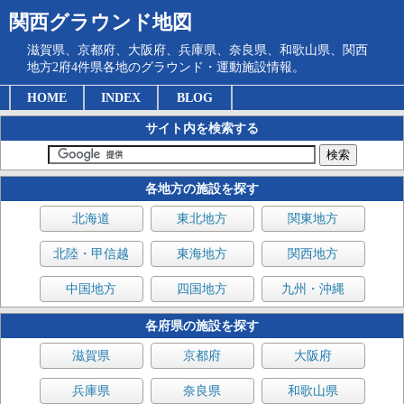
関西グラウンド地図
滋賀県、京都府、大阪府、兵庫県、奈良県、和歌山県、関西
地方2府4件県各地のグラウンド・運動施設情報。
HOME
INDEX
BLOG
サイト内を検索する
各地方の施設を探す
北海道
東北地方
関東地方
北陸・甲信越
東海地方
関西地方
中国地方
四国地方
九州・沖縄
各府県の施設を探す
滋賀県
京都府
大阪府
兵庫県
奈良県
和歌山県