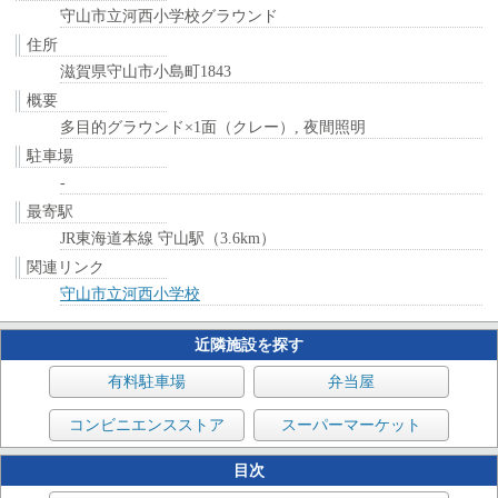
守山市立河西小学校グラウンド
住所
滋賀県守山市小島町1843
概要
多目的グラウンド×1面（クレー）, 夜間照明
駐車場
-
最寄駅
JR東海道本線 守山駅（3.6km）
関連リンク
守山市立河西小学校
近隣施設を探す
有料駐車場
弁当屋
コンビニエンスストア
スーパーマーケット
目次