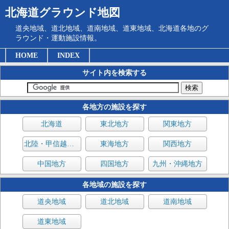
北海道グラウンド地図
道央地域、道北地域、道南地域、道東地域、北海道各地のグ
ラウンド・運動施設情報。
HOME
INDEX
サイト内を検索する
各地方の施設を探す
北海道
東北地方
関東地方
北陸・甲信越地方
東海地方
関西地方
中国地方
四国地方
九州・沖縄地方
各地域の施設を探す
道央地域
道北地域
道南地域
道東地域