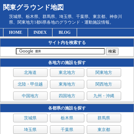
関東グラウンド地図
茨城県、栃木県、群馬県、埼玉県、千葉県、東京都、神奈川
県、関東地方1都6県各地のグラウンド・運動施設情報。
HOME
INDEX
BLOG
サイト内を検索する
各地方の施設を探す
北海道
東北地方
関東地方
北陸・甲信越
東海地方
関西地方
中国地方
四国地方
九州・沖縄
各都県の施設を探す
茨城県
栃木県
群馬県
埼玉県
千葉県
東京都