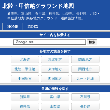
北陸・甲信越グラウンド地図
新潟県、富山県、石川県、福井県、山梨県、長野県、北陸・
甲信越地方6県各地のグラウンド・運動施設情報。
HOME
INDEX
サイト内を検索する
各地方の施設を探す
北海道
東北地方
関東地方
北陸・甲信越
東海地方
関西地方
中国地方
四国地方
九州・沖縄
各県の施設を探す
新潟県
富山県
石川県
福井県
山梨県
長野県