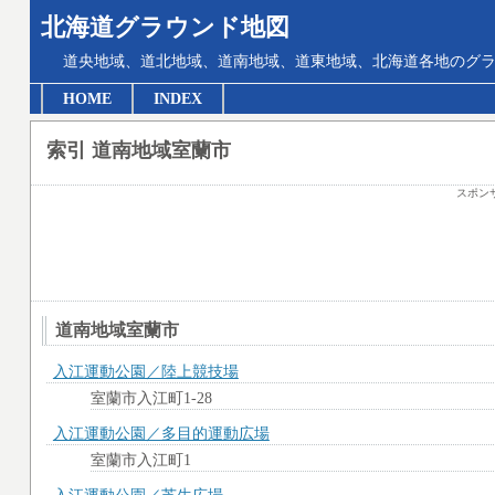
北海道グラウンド地図
道央地域、道北地域、道南地域、道東地域、北海道各地のグ
HOME
INDEX
索引 道南地域室蘭市
スポン
道南地域室蘭市
入江運動公園／陸上競技場
室蘭市入江町1-28
入江運動公園／多目的運動広場
室蘭市入江町1